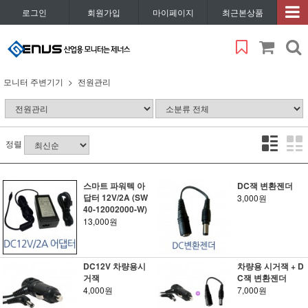
로그인
회원가입
마이페이지
최근본상품
모니터 주변기기
전원관리
정렬
스마트 파워텍 아
DC잭 변환젠더
답터 12V/2A (SW
3,000원
40-12002000-W)
13,000원
DC12V 차량용시
차량용 시거잭 + D
거잭
C잭 변환젠더
4,000원
7,000원