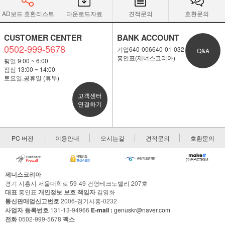
AD보드 호환리스트
다운로드자료
견적문의
호환문의
CUSTOMER CENTER
BANK ACCOUNT
0502-999-5678
기업640-006640-01-032
Q&A
홍인표(제너스코리아)
평일 9:00 ~ 6:00
점심 13:00 ~ 14:00
토요일,공휴일 (휴무)
고객센터
연결하기
PC 버전
이용안내
오시는길
견적문의
호환문의
제너스코리아
경기 시흥시 서울대학로 59-49 건영테크노밸리 207호
대표
홍인표
개인정보 보호 책임자
김영화
통신판매업신고번호
2006-경기시흥-0232
사업자 등록번호
131-13-94966
E-mail :
genuskr@naver.com
전화
0502-999-5678
팩스