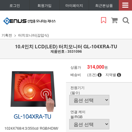
로그인
회원가입
마이페이지
최근본상품
기획전
터치모니터(감압식)
10.4인치 LCD(LED) 터치모니터 GL-104XRA-TU
제품번호 : 3531096
314,000
상품가
원
배송비
(조건)
지역별
전원기기
(필수)
연결 케이
블/RGB
1024X768/4:3/350cd/ RGB/HDMI/