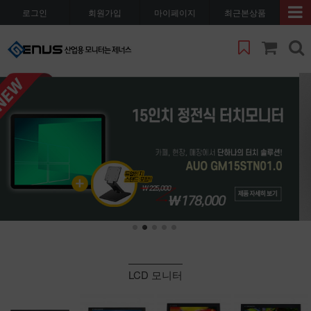
로그인
회원가입
마이페이지
최근본상품
LCD 모니터