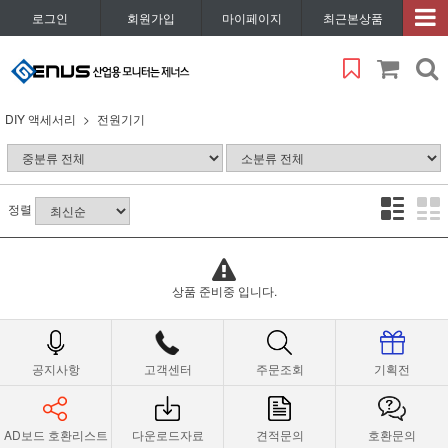
로그인
회원가입
마이페이지
최근본상품
DIY 액세서리
전원기기
정렬
상품 준비중 입니다.
공지사항
고객센터
주문조회
기획전
AD보드 호환리스트
다운로드자료
견적문의
호환문의