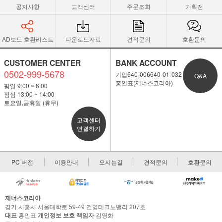
공지사항
고객센터
주문조회
기획전
AD보드 호환리스트
다운로드자료
견적문의
호환문의
CUSTOMER CENTER
BANK ACCOUNT
0502-999-5678
기업640-006640-01-032
Q&A
홍인표(제너스코리아)
평일 9:00 ~ 6:00
점심 13:00 ~ 14:00
토요일,공휴일 (휴무)
고객센터
연결하기
PC 버전
이용안내
오시는길
견적문의
호환문의
제너스코리아
경기 시흥시 서울대학로 59-49 건영테크노밸리 207호
대표
홍인표
개인정보 보호 책임자
김영화