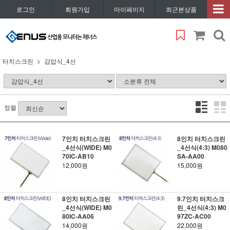
로그인
회원가입
마이페이지
최근본상품
터치스크린
감압식_4선
정렬
7인치 터치스크린
8인치 터치스크린
_4선식(WIDE) M0
_4선식(4:3) M080
70IC-AB10
SA-AA00
12,000원
15,000원
8인치 터치스크린
9.7인치 터치스크
_4선식(WIDE) M0
린_4선식(4:3) M0
80IC-AA06
97ZC-AC00
14,000원
22,000원