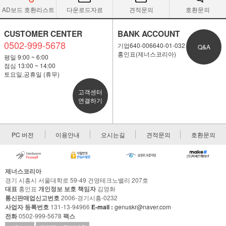
AD보드 호환리스트
다운로드자료
견적문의
호환문의
CUSTOMER CENTER
BANK ACCOUNT
0502-999-5678
기업640-006640-01-032
Q&A
홍인표(제너스코리아)
평일 9:00 ~ 6:00
점심 13:00 ~ 14:00
토요일,공휴일 (휴무)
고객센터
연결하기
PC 버전
이용안내
오시는길
견적문의
호환문의
제너스코리아
경기 시흥시 서울대학로 59-49 건영테크노밸리 207호
대표
홍인표
개인정보 보호 책임자
김영화
통신판매업신고번호
2006-경기시흥-0232
사업자 등록번호
131-13-94966
E-mail :
genuskr@naver.com
전화
0502-999-5678
팩스